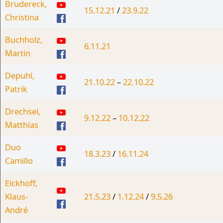
Brudereck,
15.12.21
/
23.9.22
Christina
Buchholz,
6.11.21
Martin
Depuhl,
21.10.22
–
22.10.22
Patrik
Drechsel,
9.12.22
–
10
.12.22
Matthias
Duo
18.3.23
/
16.11.24
Camillo
Eickhoff,
Klaus-
21.5.23
/
1.12.24
/
9.5.26
André