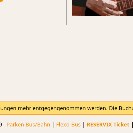
e
hungen mehr entgegengenommen werden. Die Buchung
9 |
Parken
Bus/Bahn
|
Flexo-Bus
|
RESERVIX Ticket