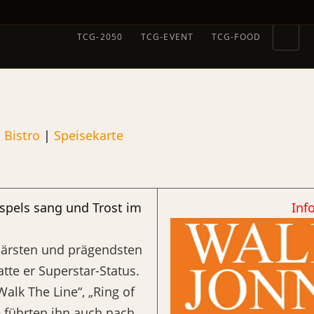
TCG-2050
TCG-EVENT
TCG-FOOD
|
Bistro
|
Speisekarte
spels sang und Trost im
Inf
lärsten und prägendsten
tte er Superstar-Status.
Walk The Line“, „Ring of
e führten ihn auch nach