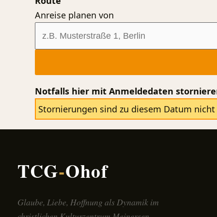
Route
Anreise planen von
Notfalls hier mit Anmeldedaten stornier
Stornierungen sind zu diesem Datum nicht 
TCG
-
Ohof
Glaube, Liebe, Hoffnung als Dynamik im
christlichen Kulturzentrum Meinersen