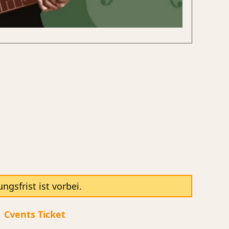
sfrist ist vorbei.
|
Cvents Ticket