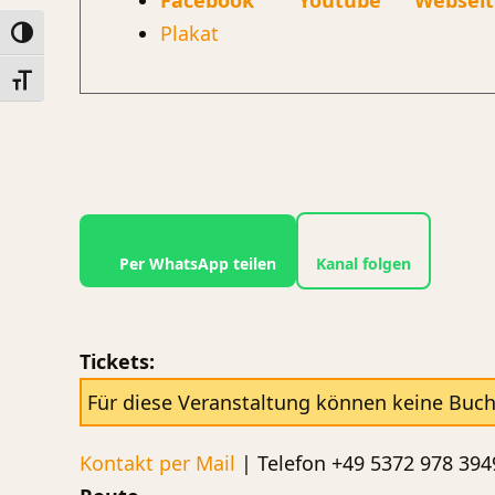
Facebook
Youtube
Webseit
Plakat
Umschalten auf hohe Kontraste
Schrift vergrößern
Per WhatsApp teilen
Kanal folgen
Tickets:
Für diese Veranstaltung können keine Buc
Kontakt per Mail
| Telefon +49 5372 978 394