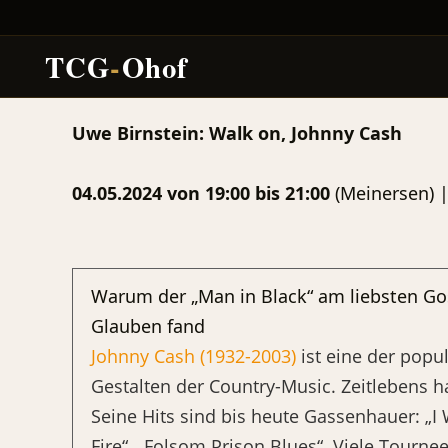
TCG
-
Ohof
Zum
Uwe Birnstein: Walk on, Johnny Cash
Inhalt
springen
04.05.2024 von 19:00 bis 21:00
(Meinersen) 
Warum der „Man in Black“ am liebsten Go
Glauben fand
Johnny Cash (1932-2003)
ist eine der popu
Gestalten der Country-Music. Zeitlebens ha
Seine Hits sind bis heute Gassenhauer: „I 
Fire“, „Folsom Prison Blues“. Viele Tourne