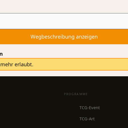
en
mehr erlaubt.
PROGRAMME
TCG-Event
TCG-Art