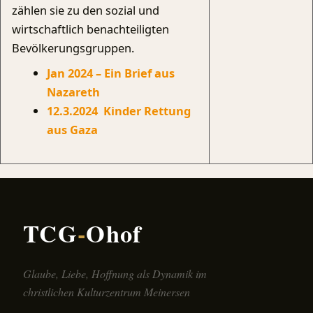
zählen sie zu den sozial und
wirtschaftlich benachteiligten
Bevölkerungsgruppen.
Jan 2024 – Ein Brief aus
Nazareth
12.3.2024 Kinder Rettung
aus Gaza
TCG
-
Ohof
Glaube, Liebe, Hoffnung als Dynamik im
christlichen Kulturzentrum Meinersen