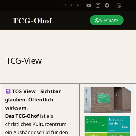
FOLGE UNS
TCG
-
Ohof
WHATSAPP
Zum
Inhalt
springen
TCG-View
TCG-View – Sichtbar
glauben. Öffentlich
wirksam.
Das TCG-Ohof
ist als
christliches Kulturzentrum
ein Aushängeschild für den