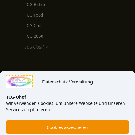
TCG-Bistro
TCG-Food
TCG-Chor
TCG-2050
TCG-Cloud ↗
MEDIEN & INFO
Datenschutz Verwaltung
TCG-Blog
TCG-News
TCG-Ohof
Wir verwenden Cookies, um unsere Webseite und unseren
TCG-Video
Service zu optimieren.
TCG-View
Cookies akzeptieren
Über uns