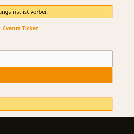
sfrist ist vorbei.
|
Cvents Ticket