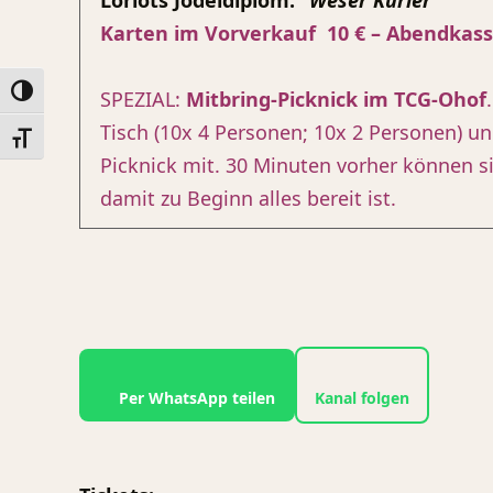
Loriots Jodeldiplom.“
Weser Kurier
Karten im Vorverkauf 10 € – Abendkass
Umschalten auf hohe Kontraste
SPEZIAL:
Mitbring-Picknick im TCG-Ohof
Tisch (10x 4 Personen; 10x 2 Personen) un
Schrift vergrößern
Picknick mit. 30 Minuten vorher können sie
damit zu Beginn alles bereit ist.
Per WhatsApp teilen
Kanal folgen