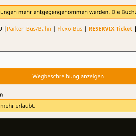
hungen mehr entgegengenommen werden. Die Buchung
9 |
Parken
Bus/Bahn
|
Flexo-Bus
|
RESERVIX Ticket
en
mehr erlaubt.