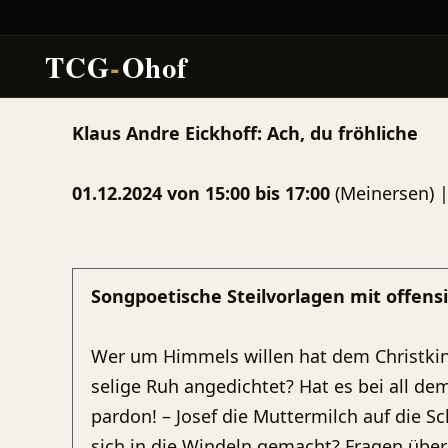
TCG
-
Ohof
Zum
Klaus Andre Eickhoff: Ach, du fröhliche
Inhalt
springen
01.12.2024 von 15:00 bis 17:00
(Meinersen) 
Songpoetische Steilvorlagen mit offens
Wer um Himmels willen hat dem Christkin
selige Ruh angedichtet? Hat es bei all dem
pardon! – Josef die Muttermilch auf die S
sich in die Windeln gemacht? Fragen über 