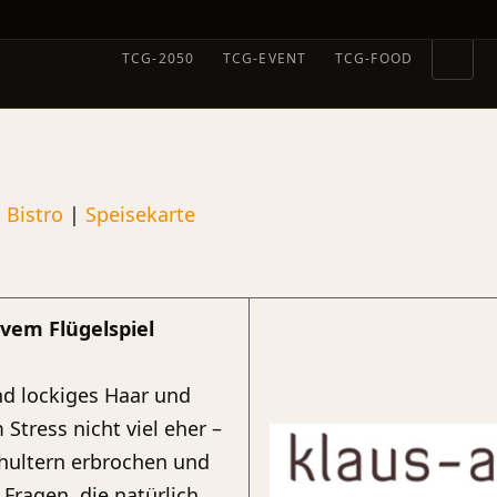
TCG-2050
TCG-EVENT
TCG-FOOD
|
Bistro
|
Speisekarte
ivem Flügelspiel
d lockiges Haar und
 Stress nicht viel eher –
chultern erbrochen und
Fragen, die natürlich