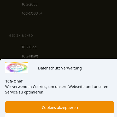
TCG-2050
TCG-Cloud ↗
MEDIEN & INFO
TCG-Blog
TCG-News
TCG-Video
Datenschutz Verwaltung
TCG-View
TCG-Ohof
Über uns
Wir verwenden Cookies, um unsere Webseite und unseren
Service zu optimieren.
Kontakt
Cookies akzeptieren