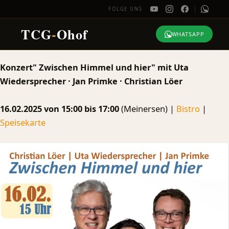
FOLGE UNS
TCG
-
Ohof
WHATSAPP
Zum
Konzert" Zwischen Himmel und hier" mit Uta
Inhalt
Wiedersprecher · Jan Primke · Christian Löer
springen
16.02.2025 von 15:00 bis 17:00
(Meinersen) |
Bistro
|
Speisekarte