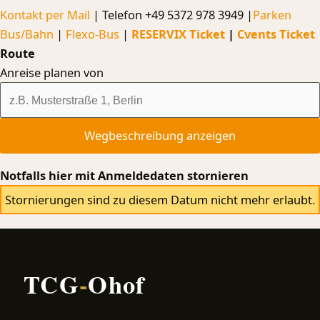
Kontakt per Mail
| Telefon +49 5372 978 3949 |
Parken
Bus/Bahn
|
Flexo-Bus
|
RESERVIX Ticket
|
Cvents Ticket
Route
Anreise planen von
Notfalls hier mit Anmeldedaten stornieren
Stornierungen sind zu diesem Datum nicht mehr erlaubt.
TCG
-
Ohof