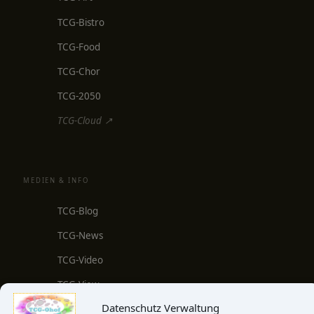
TCG-Bistro
TCG-Food
TCG-Chor
TCG-2050
TCG-Cloud ↗
MEDIEN & INFO
TCG-Blog
TCG-News
TCG-Video
TCG-View
Datenschutz Verwaltung
Über uns