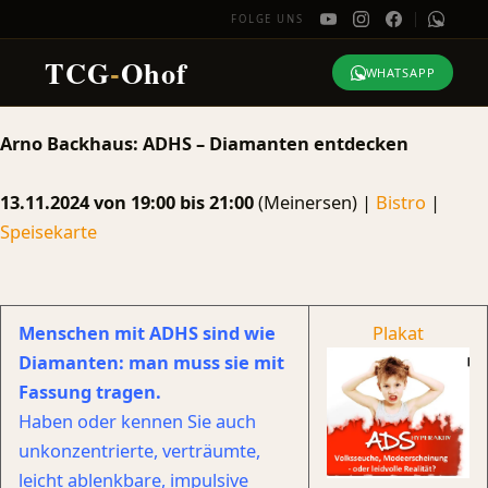
FOLGE UNS
TCG
-
Ohof
WHATSAPP
Zum
Arno Backhaus: ADHS – Diamanten entdecken
Inhalt
springen
13.11.2024 von 19:00 bis 21:00
(Meinersen) |
Bistro
|
Speisekarte
Menschen mit ADHS sind wie
Plakat
Diamanten:
man muss sie mit
Fassung tragen.
Haben oder kennen Sie auch
unkonzentrierte, verträumte,
leicht ablenkbare, impulsive