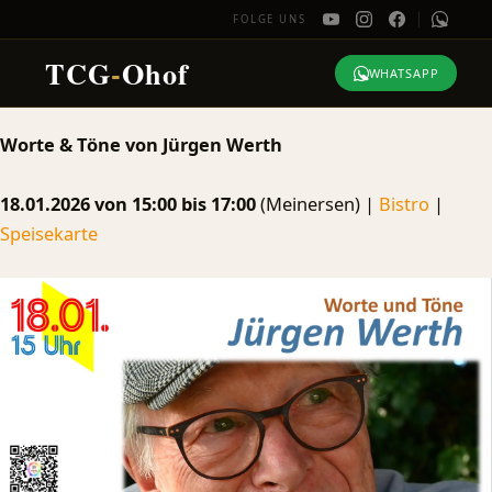
FOLGE UNS
TCG
-
Ohof
WHATSAPP
Zum
Worte & Töne von Jürgen Werth
Inhalt
springen
18.01.2026 von 15:00 bis 17:00
(Meinersen) |
Bistro
|
Speisekarte