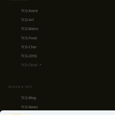
TCG-Event
TCG-Art
TCG-Bistro
TCG-Food
TCG-Chor
TCG-2050
TCG-Cloud ↗
MEDIEN & INFO
TCG-Blog
TCG-News