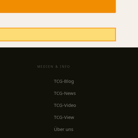
MEDIEN & INFO
TCG-Blog
TCG-News
TCG-Video
TCG-View
Über uns