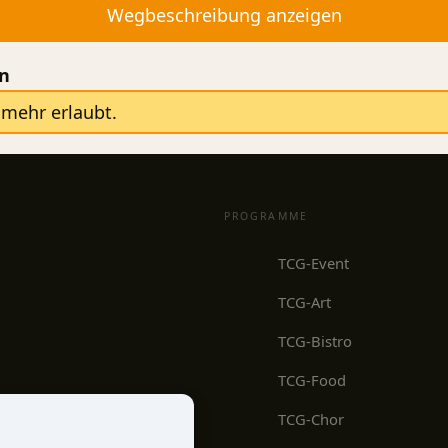
en
mehr erlaubt.
PROGRAMME
TCG-Event
TCG-Art
TCG-Bistro
TCG-Food
TCG-Chor