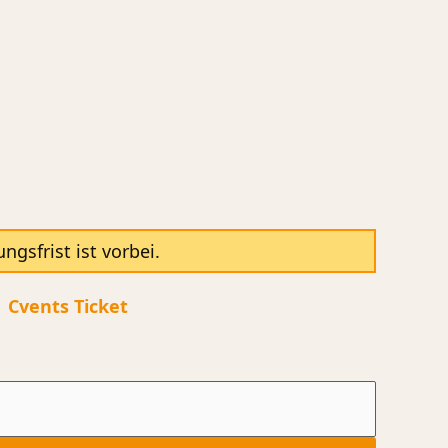
sfrist ist vorbei.
|
Cvents Ticket