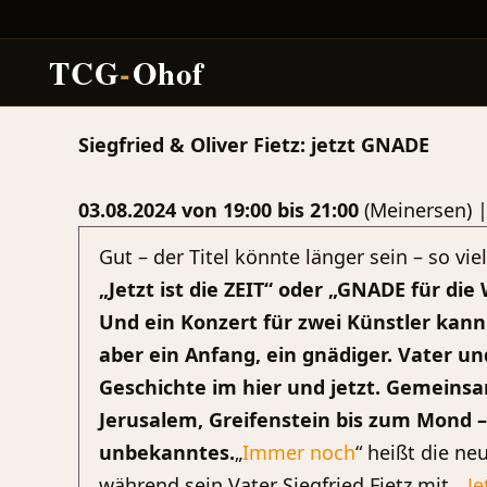
TCG
-
Ohof
Zum
Siegfried & Oliver Fietz: jetzt GNADE
Inhalt
springen
03.08.2024 von 19:00 bis 21:00
(Meinersen) 
Gut – der Titel könnte länger sein – so viel
„Jetzt ist die ZEIT“ oder „GNADE für die 
Und ein Konzert für zwei Künstler kann
aber ein Anfang, ein gnädiger. Vater un
Geschichte im hier und jetzt. Gemeins
Jerusalem, Greifenstein bis zum Mond 
unbekanntes.
„
Immer noch
“ heißt die ne
während sein Vater Siegfried Fietz mit „
Je