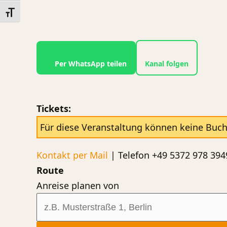
Schrift vergrößern
Per WhatsApp teilen
Kanal folgen
Tickets:
Für diese Veranstaltung können keine Buc
Kontakt per Mail
| Telefon +49 5372 978 394
Route
Anreise planen von