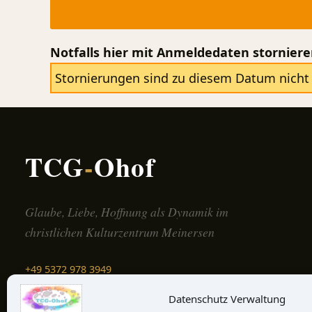
Notfalls hier mit Anmeldedaten stornier
Stornierungen sind zu diesem Datum nicht 
TCG
-
Ohof
Glaube, Liebe, Hoffnung als Dynamik im
christlichen Kulturzentrum Meinersen
+49 5372 978 3949
Schreib uns →
Datenschutz Verwaltung
Auf der Karte finden →