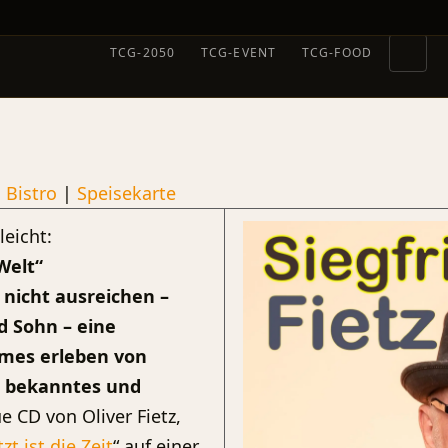
TCG-2050
TCG-EVENT
TCG-FOOD
|
Bistro
|
Speisekarte
leicht:
Welt“
 nicht ausreichen –
d Sohn – eine
ames erleben von
– bekanntes und
ue CD von Oliver Fietz,
tzt ist die Zeit
“ auf einer