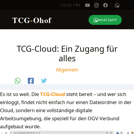
FOLGE UNS
TCG
-
Ohof
WHATSAPP
Zum
Inhalt
TCG-Cloud: Ein Zugang für
springen
alles
Allgemein
Es ist so weit. Die
TCG-Cloud
steht bereit – und wer sich
einloggt, findet nicht einfach nur einen Dateiordner in der
Cloud, sondern eine vollständige digitale
Arbeitsumgebung, die speziell für den OGV-Verbund
aufgebaut wurde.