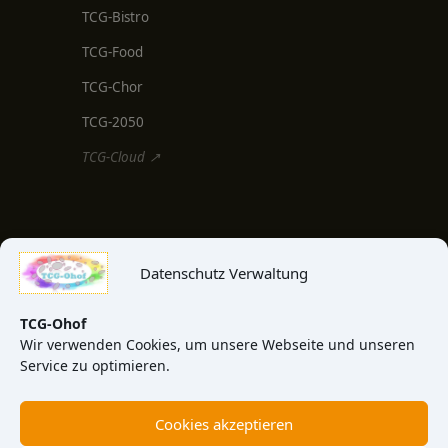
TCG-Bistro
TCG-Food
TCG-Chor
TCG-2050
TCG-Cloud ↗
MEDIEN & INFO
Datenschutz Verwaltung
TCG-Blog
TCG-News
TCG-Ohof
Wir verwenden Cookies, um unsere Webseite und unseren
TCG-Video
Service zu optimieren.
TCG-View
Cookies akzeptieren
Über uns