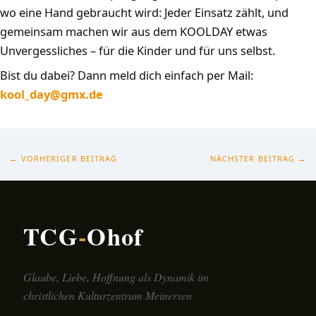
wo eine Hand gebraucht wird: Jeder Einsatz zählt, und
gemeinsam machen wir aus dem KOOLDAY etwas
Unvergessliches – für die Kinder und für uns selbst.
Bist du dabei? Dann meld dich einfach per Mail:
kool_day@gmx.de
←
VORHERIGER BEITRAG
NÄCHSTER BEITRAG
→
TCG
-
Ohof
Glaube, Liebe, Hoffnung als Dynamik im
christlichen Kulturzentrum Meinersen