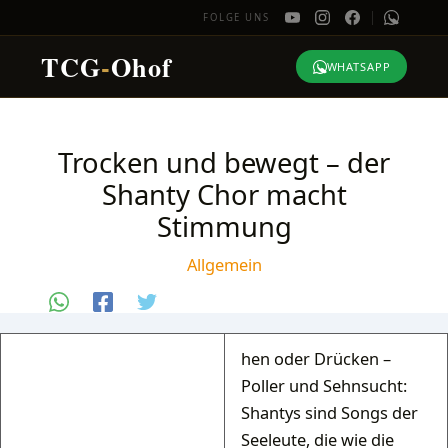
FOLGE UNS
TCG
-
Ohof
WHATSAPP
Zum
Inhalt
Trocken und bewegt – der
springen
Shanty Chor macht
Stimmung
Allgemein
hen oder Drücken –
Poller und Sehnsucht:
Shantys sind Songs der
Seeleute, die wie die