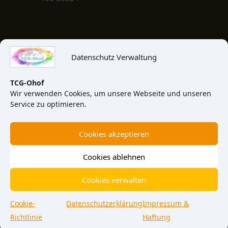
MEDIEN & INFO
Datenschutz Verwaltung
TCG-Blog
TCG-News
TCG-Ohof
Wir verwenden Cookies, um unsere Webseite und unseren
TCG-Video
Service zu optimieren.
TCG-View
Cookies akzeptieren
Über uns
Kontakt
Cookies ablehnen
Cookies verwalten
Cookie-
Datenschutzerklärung
Impressum &
© 2026 TCG-Ohof Meinersen · Am Walde 4 · 38536 Meinersen
Impressum
Datenschutz
Cookie-Richtlinie
AGB
Richtlinie
Haftung