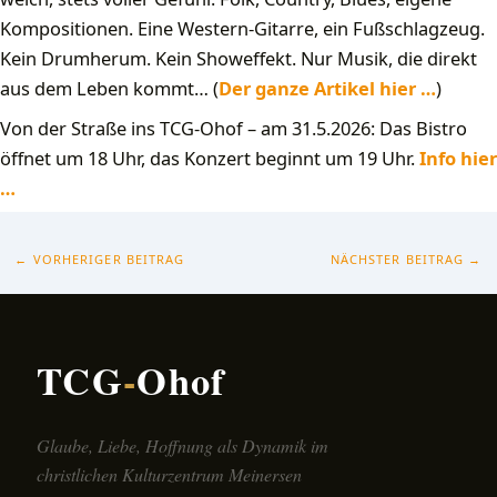
Kompositionen. Eine Western-Gitarre, ein Fußschlagzeug.
Kein Drumherum. Kein Showeffekt. Nur Musik, die direkt
aus dem Leben kommt… (
Der ganze Artikel hier …
)
Von der Straße ins TCG-Ohof – am 31.5.2026: Das Bistro
öffnet um 18 Uhr, das Konzert beginnt um 19 Uhr.
Info hier
…
←
VORHERIGER BEITRAG
NÄCHSTER BEITRAG
→
TCG
-
Ohof
Glaube, Liebe, Hoffnung als Dynamik im
christlichen Kulturzentrum Meinersen