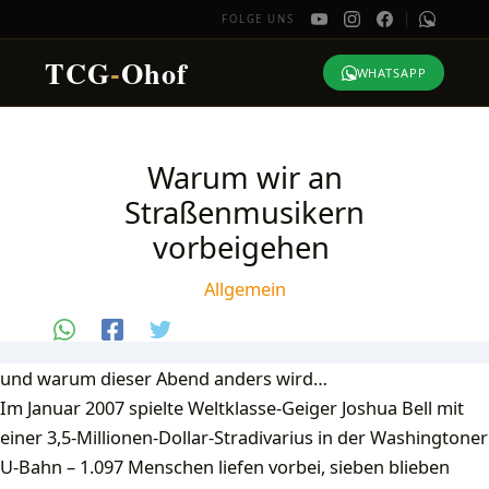
FOLGE UNS
TCG
-
Ohof
WHATSAPP
Zum
Inhalt
Warum wir an
springen
Straßenmusikern
vorbeigehen
Allgemein
und warum dieser Abend anders wird…
Im Januar 2007 spielte Weltklasse-Geiger Joshua Bell mit
einer 3,5-Millionen-Dollar-Stradivarius in der Washingtoner
U-Bahn – 1.097 Menschen liefen vorbei, sieben blieben