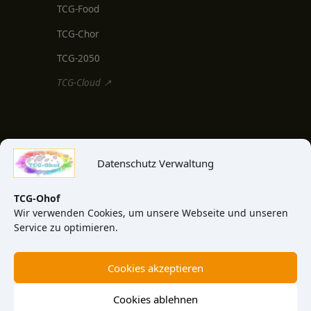
TCG-Food
TCG-Chor
TCG-2050
TCG-Cloud ↗
MEDIEN & INFO
Datenschutz Verwaltung
TCG-Blog
TCG-News
TCG-Ohof
Wir verwenden Cookies, um unsere Webseite und unseren
TCG-Video
Service zu optimieren.
TCG-View
Cookies akzeptieren
Über uns
Kontakt
Cookies ablehnen