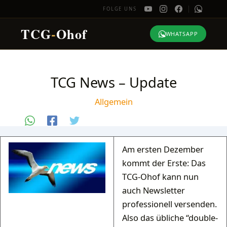
FOLGE UNS
TCG
-
Ohof
WHATSAPP
Zum
Inhalt
TCG News – Update
springen
Allgemein
Am ersten Dezember
kommt der Erste: Das
TCG-Ohof kann nun
auch Newsletter
professionell versenden.
Also das übliche “double-