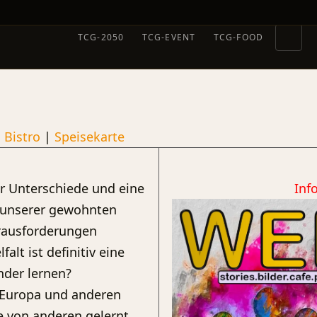
TCG-2050
TCG-EVENT
TCG-FOOD
|
Bistro
|
Speisekarte
ir Unterschiede und eine
Inf
s unserer gewohnten
rausforderungen
alt ist definitiv eine
nder lernen?
 Europa und anderen
e von anderen gelernt