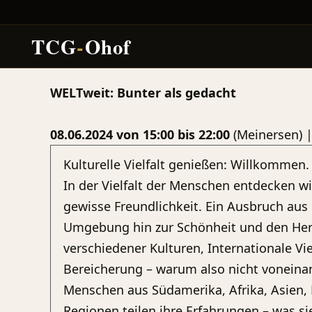
TCG
-
Ohof
Zum
WELTweit: Bunter als gedacht
Inhalt
springen
08.06.2024 von 15:00 bis 22:00
(Meinersen) 
Kulturelle Vielfalt genießen: Willkommen.
In der Vielfalt der Menschen entdecken w
gewisse Freundlichkeit. Ein Ausbruch au
Umgebung hin zur Schönheit und den He
verschiedener Kulturen, Internationale Vielf
Bereicherung – warum also nicht voneina
Menschen aus Südamerika, Afrika, Asien,
Regionen teilen ihre Erfahrungen – was si