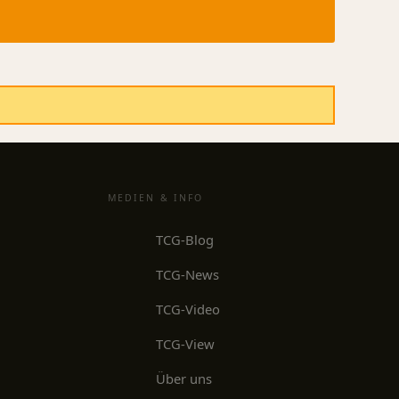
MEDIEN & INFO
TCG-Blog
TCG-News
TCG-Video
TCG-View
Über uns