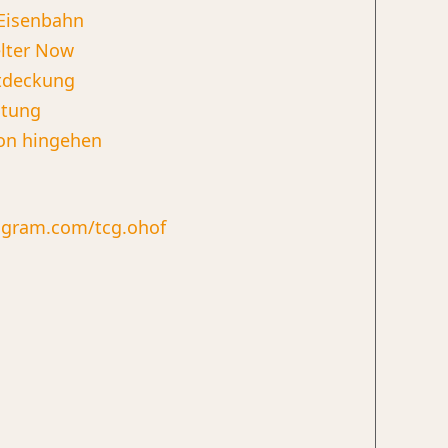
Eisenbahn
lter Now
ntdeckung
ltung
on hingehen
agram.com/tcg.ohof