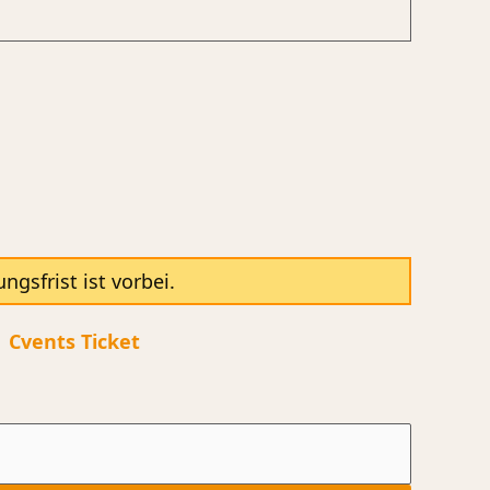
sfrist ist vorbei.
|
Cvents Ticket