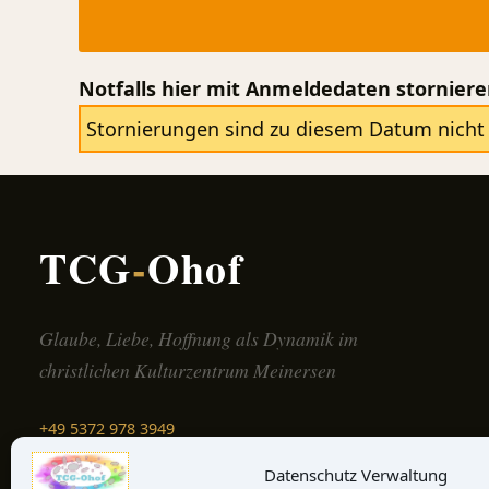
Notfalls hier mit Anmeldedaten stornier
Stornierungen sind zu diesem Datum nicht 
TCG
-
Ohof
Glaube, Liebe, Hoffnung als Dynamik im
christlichen Kulturzentrum Meinersen
+49 5372 978 3949
Schreib uns →
Datenschutz Verwaltung
Auf der Karte finden →