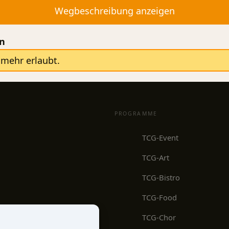
en
mehr erlaubt.
PROGRAMME
TCG-Event
TCG-Art
TCG-Bistro
TCG-Food
TCG-Chor