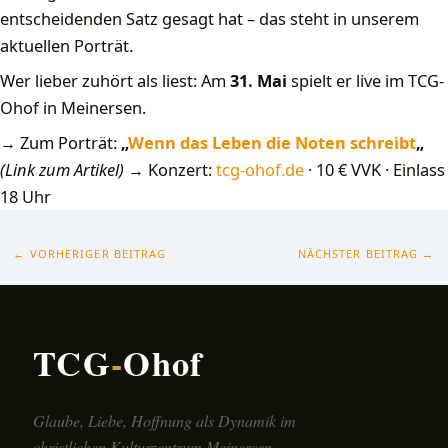
entscheidenden Satz gesagt hat – das steht in unserem
aktuellen Porträt.
Wer lieber zuhört als liest: Am
31. Mai
spielt er live im TCG-
Ohof in Meinersen.
→ Zum Porträt:
„
Wenn das Leben die Noten schreibt
„
(Link zum Artikel)
→ Konzert:
tcg-ohof.de
· 10 € VVK · Einlass
18 Uhr
←
VORHERIGER BEITRAG
NÄCHSTER BEITRAG
→
TCG
-
Ohof
Glaube, Liebe, Hoffnung als Dynamik im
christlichen Kulturzentrum Meinersen