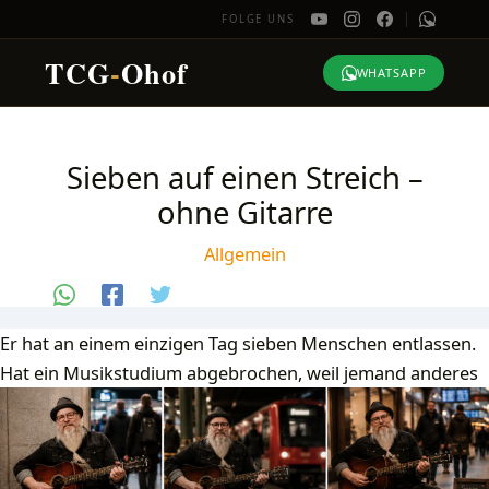
FOLGE UNS
TCG
-
Ohof
WHATSAPP
Zum
Inhalt
Sieben auf einen Streich –
springen
ohne Gitarre
Allgemein
Er hat an einem einzigen Tag sieben Menschen entlassen.
Hat ein Musikstudium abgebrochen,
weil jemand anderes