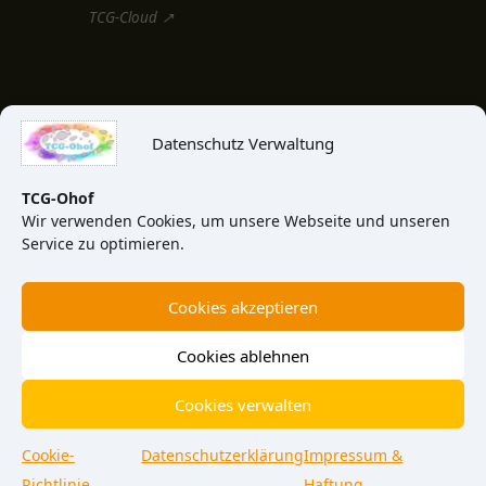
TCG-Cloud ↗
MEDIEN & INFO
Datenschutz Verwaltung
TCG-Blog
TCG-News
TCG-Ohof
Wir verwenden Cookies, um unsere Webseite und unseren
TCG-Video
Service zu optimieren.
TCG-View
Cookies akzeptieren
Über uns
Kontakt
Cookies ablehnen
Cookies verwalten
Cookie-
Datenschutzerklärung
Impressum &
© 2026 TCG-Ohof Meinersen · Am Walde 4 · 38536 Meinersen
Impressum
Datenschutz
Cookie-Richtlinie
AGB
Richtlinie
Haftung