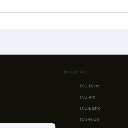
PROGRAMME
TCG-Event
TCG-Art
TCG-Bistro
TCG-Food