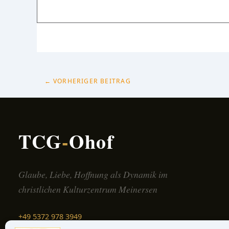
←
VORHERIGER BEITRAG
TCG
-
Ohof
Glaube, Liebe, Hoffnung als Dynamik im
christlichen Kulturzentrum Meinersen
+49 5372 978 3949
Schreib uns →