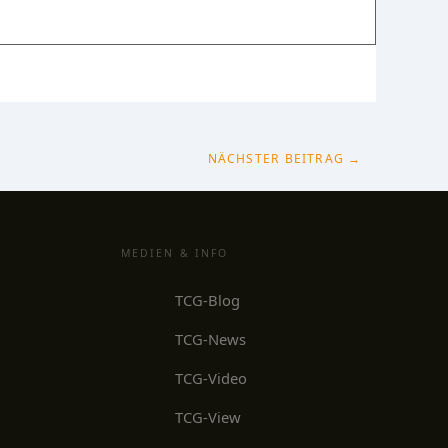
NÄCHSTER BEITRAG
→
MEDIEN & INFO
TCG-Blog
TCG-News
TCG-Video
TCG-View