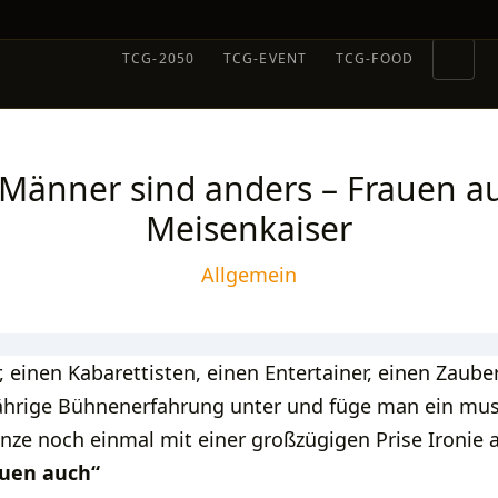
TCG-2050
TCG-EVENT
TCG-FOOD
 „Männer sind anders – Frauen a
Meisenkaiser
Allgemein
 einen Kabarettisten, einen Entertainer, einen Zaub
ährige Bühnenerfahrung unter und füge man ein musi
nze noch einmal mit einer großzügigen Prise Ironie 
auen auch“