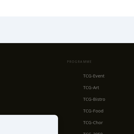
PROGRAMME
TCG-Event
TCG-Art
TCG-Bistro
TCG-Food
TCG-Chor
TCG-2050