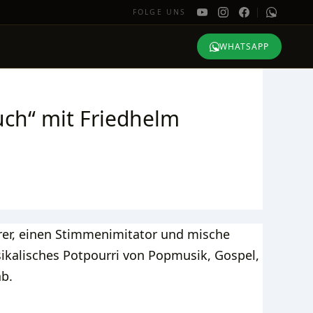
FOLGE UNS
WHATSAPP
uch“ mit Friedhelm
erer, einen Stimmenimitator und mische
kalisches Potpourri von Popmusik, Gospel,
ab.