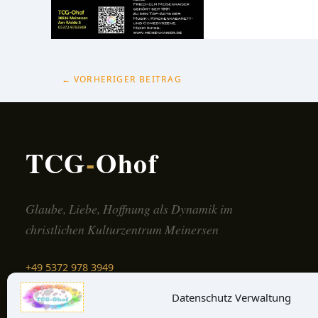
←
VORHERIGER BEITRAG
TCG
-
Ohof
Glaube, Liebe, Hoffnung als Dynamik im
christlichen Kulturzentrum Meinersen
+49 5372 978 3949
Schreib uns →
Datenschutz Verwaltung
Auf der Karte finden →