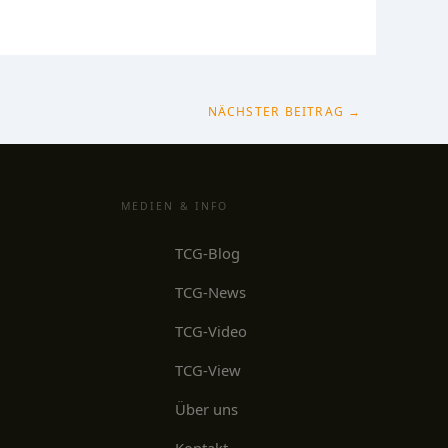
NÄCHSTER BEITRAG
→
MEDIEN & INFO
TCG-Blog
TCG-News
TCG-Video
TCG-View
Über uns
Kontakt