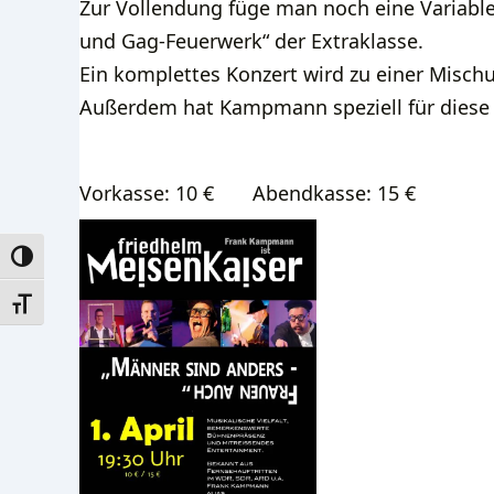
Zur Vollendung füge man noch eine Variable 
und Gag-Feuerwerk“ der Extraklasse.
Ein komplettes Konzert wird zu einer Misch
Außerdem hat Kampmann speziell für diese 
Vorkasse: 10 € Abendkasse: 15 €
Umschalten auf hohe Kontraste
Schrift vergrößern